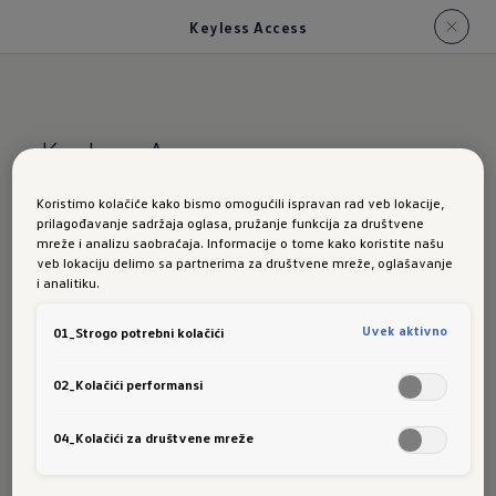
Keyless Access
Keyless Access
Koristimo kolačiće kako bismo omogućili ispravan rad veb lokacije,
Otvara polako,
prilagođavanje sadržaja oglasa, pružanje funkcija za društvene
mreže i analizu saobraćaja. Informacije o tome kako koristite našu
veb lokaciju delimo sa partnerima za društvene mreže, oglašavanje
zatvara
i analitiku.
Uvek aktivno
01_Strogo potrebni kolačići
pouzdano
02_Kolačići performansi
04_Kolačići za društvene mreže
Opcioni paket komforne opreme "Keyless