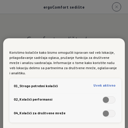
ergoComfort sedište
ergoComfort sedišta /
masažna sedišta sa više
Koristimo kolačiće kako bismo omogućili ispravan rad veb lokacije,
programa
prilagođavanje sadržaja oglasa, pružanje funkcija za društvene
mreže i analizu saobraćaja. Informacije o tome kako koristite našu
veb lokaciju delimo sa partnerima za društvene mreže, oglašavanje
18 položaja do
i analitiku.
Uvek aktivno
01_Strogo potrebni kolačići
7. neba
02_Kolačići performansi
04_Kolačići za društvene mreže
Smestite se, opustite i uživajte: ergoComfort