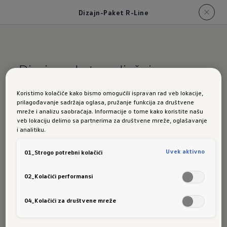
Dizajn-Paket R-Line
Dizajn paket spoljašnje
opreme R-Line „Black Style“
Koristimo kolačiće kako bismo omogućili ispravan rad veb lokacije,
prilagođavanje sadržaja oglasa, pružanje funkcija za društvene
Ovaj će nastup
mreže i analizu saobraćaja. Informacije o tome kako koristite našu
veb lokaciju delimo sa partnerima za društvene mreže, oglašavanje
i analitiku.
staviti
Uvek aktivno
01_Strogo potrebni kolačići
dodatni
02_Kolačići performansi
04_Kolačići za društvene mreže
vizuelni