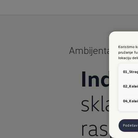
Ambijentalno osv
Koristimo k
pružanje fu
lokaciju de
Indiv
01_Strog
02_Kolač
sklad
04_Kolač
raspo
Podešava