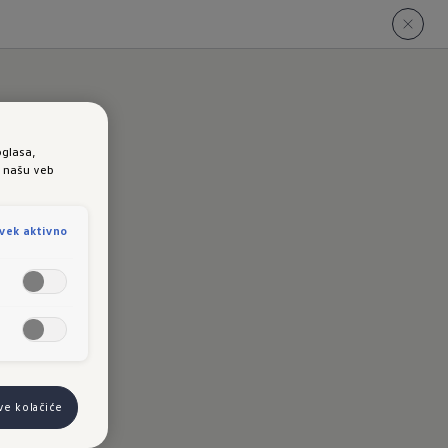
oglasa,
e našu veb
- u
vek aktivno
ve kolačiće