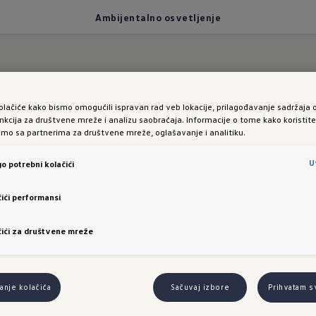
Ambijentalno osvetljenje
etljenje
olačiće kako bismo omogućili ispravan rad veb lokacije, prilagođavanje sadržaja 
nkcija za društvene mreže i analizu saobraćaja. Informacije o tome kako koristit
limo sa partnerima za društvene mreže, oglašavanje i analitiku.
idualno svetlo
U
o potrebni kolačići
ići performansi
u sa vašim
ići za društvene mreže
loženjem
nje kolačića
Sačuvaj izbore
Prihvatam s