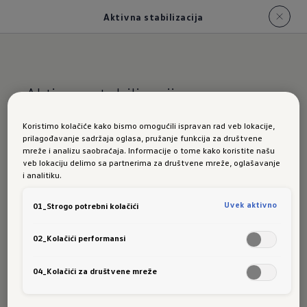
Aktivna stabilizacija
Aktivna stabilizacija
Koristimo kolačiće kako bismo omogućili ispravan rad veb lokacije,
Precizno
prilagođavanje sadržaja oglasa, pružanje funkcija za društvene
mreže i analizu saobraćaja. Informacije o tome kako koristite našu
veb lokaciju delimo sa partnerima za društvene mreže, oglašavanje
upravljanje,
i analitiku.
Uvek aktivno
01_Strogo potrebni kolačići
stabilne
02_Kolačići performansi
vožnje
04_Kolačići za društvene mreže