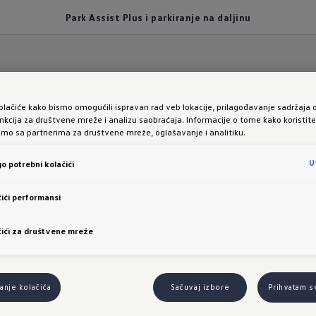
Park Assist Plus i parkiranje na daljinu
 i parkiranje na daljinu u novom 
olačiće kako bismo omogućili ispravan rad veb lokacije, prilagođavanje sadržaja 
nkcija za društvene mreže i analizu saobraćaja. Informacije o tome kako koristit
limo sa partnerima za društvene mreže, oglašavanje i analitiku.
i o
podršci
U
o potrebni kolačići
ići performansi
ljanju pri par
ići za društvene mreže
nje kolačića
Sačuvaj izbore
Prihvatam s