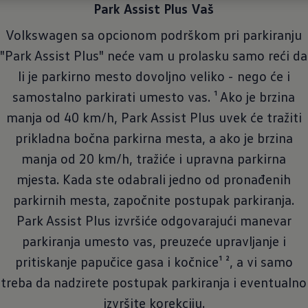
Park Assist Plus Vaš
Volkswagen sa opcionom podrškom pri parkiranju
"Park Assist Plus" neće vam u prolasku samo reći da
li je parkirno mesto dovoljno veliko - nego će i
samostalno parkirati umesto vas. ¹ Ako je brzina
manja od 40 km/h, Park Assist Plus uvek će tražiti
prikladna bočna parkirna mesta, a ako je brzina
manja od 20 km/h, tražiće i upravna parkirna
mjesta. Kada ste odabrali jedno od pronađenih
parkirnih mesta, započnite postupak parkiranja.
Park Assist Plus izvršiće odgovarajući manevar
parkiranja umesto vas, preuzeće upravljanje i
pritiskanje papučice gasa i kočnice¹ ², a vi samo
treba da nadzirete postupak parkiranja i eventualno
izvršite korekciju.