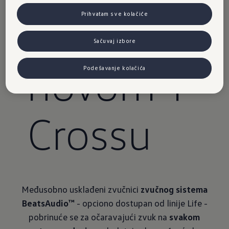
dio™
u
Prihvatam sve kolačiće
Sačuvaj izbore
novom T-
Podešavanje kolačića
Crossu
Međusobno usklađeni zvučnici
zvučnog sistema
BeatsAudio™
- opciono dostupan od linije Life -
pobrinuće se za očaravajući zvuk na
svakom