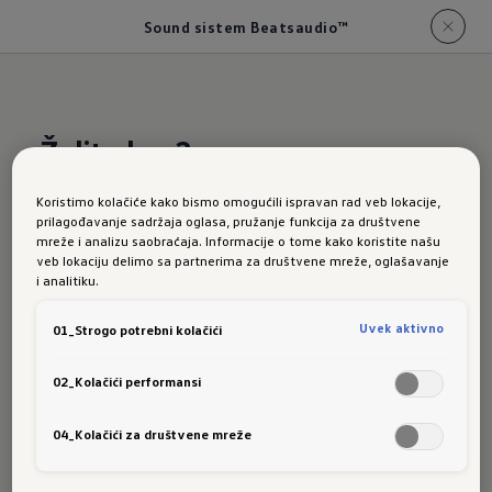
Sound sistem Beatsaudio™
Želite bas?
Koristimo kolačiće kako bismo omogućili ispravan rad veb lokacije,
Zvučni
prilagođavanje sadržaja oglasa, pružanje funkcija za društvene
mreže i analizu saobraćaja. Informacije o tome kako koristite našu
veb lokaciju delimo sa partnerima za društvene mreže, oglašavanje
i analitiku.
sistem
Uvek aktivno
01_Strogo potrebni kolačići
02_Kolačići performansi
Beatsau
04_Kolačići za društvene mreže