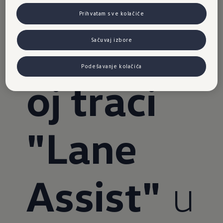
u
Prihvatam sve kolačiće
kolovozn
Sačuvaj izbore
Podešavanje kolačića
oj traci
"Lane
Assist"
u