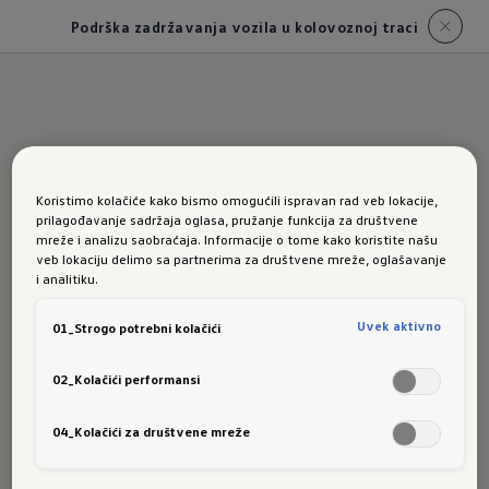
Podrška zadržavanja vozila u kolovoznoj traci
Podrška
Koristimo kolačiće kako bismo omogućili ispravan rad veb lokacije,
prilagođavanje sadržaja oglasa, pružanje funkcija za društvene
mreže i analizu saobraćaja. Informacije o tome kako koristite našu
zadržava
veb lokaciju delimo sa partnerima za društvene mreže, oglašavanje
i analitiku.
Uvek aktivno
01_Strogo potrebni kolačići
nju vozila
02_Kolačići performansi
04_Kolačići za društvene mreže