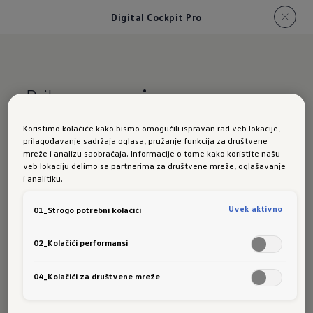
Digital Cockpit Pro
Prikaz
po meri
Koristimo kolačiće kako bismo omogućili ispravan rad veb lokacije,
Digital
prilagođavanje sadržaja oglasa, pružanje funkcija za društvene
mreže i analizu saobraćaja. Informacije o tome kako koristite našu
veb lokaciju delimo sa partnerima za društvene mreže, oglašavanje
i analitiku.
Cockpit
Uvek aktivno
01_Strogo potrebni kolačići
02_Kolačići performansi
Pro i
04_Kolačići za društvene mreže