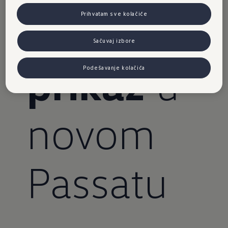
Head-up
Prihvatam sve kolačiće
Sačuvaj izbore
prikaz
u
Podešavanje kolačića
novom
Passatu