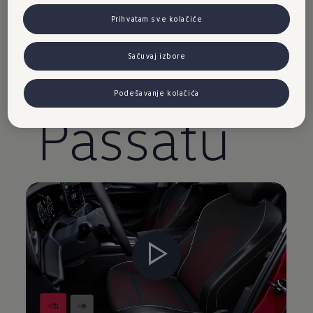
sedišta
u
Prihvatam sve kolačiće
novom
Sačuvaj izbore
Podešavanje kolačića
Passatu