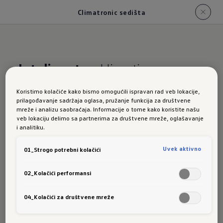
Climatronic sedišta
Inteligentno
klimatizovano
sedište
Koristimo kolačiće kako bismo omogućili ispravan rad veb lokacije,
prilagođavanje sadržaja oglasa, pružanje funkcija za društvene
Climatro
mreže i analizu saobraćaja. Informacije o tome kako koristite našu
veb lokaciju delimo sa partnerima za društvene mreže, oglašavanje
i analitiku.
Uvek aktivno
01_Strogo potrebni kolačići
nic
02_Kolačići performansi
04_Kolačići za društvene mreže