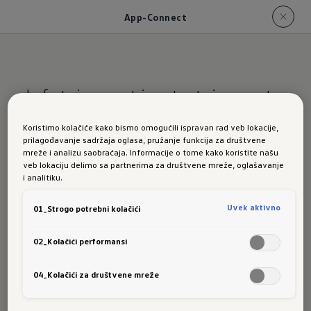
App-Connect
Infotainment i entertainment
za svaki trenutak
Koristimo kolačiće kako bismo omogućili ispravan rad veb lokacije,
prilagođavanje sadržaja oglasa, pružanje funkcija za društvene
App-
mreže i analizu saobraćaja. Informacije o tome kako koristite našu
veb lokaciju delimo sa partnerima za društvene mreže, oglašavanje
i analitiku.
Uvek aktivno
01_Strogo potrebni kolačići
Connect
02_Kolačići performansi
04_Kolačići za društvene mreže