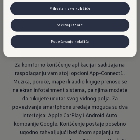
u novom
Prihvatam sve kolačiće
Passatu
Sačuvaj izbore
Podešavanje kolačića
Za komforno korišćenje aplikacija i sadržaja na
raspolaganju vam stoji opcioni App‑Connect1.
Muzika, poruke, mape ili audio knjige prenose se
na ekran infotainment sistema, pa njima možete
da rukujete unutar svog vidnog polja. Za
povezivanje smartphone uređaja moguća su dva
interfejsa: Apple CarPlay i Android Auto
kompanije Google. Korišćenje postaje posebno
ugodno zahvaljujući bežičnom spajanju za