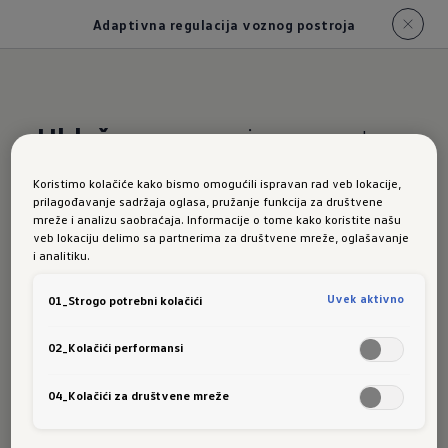
Adaptivna regulacija voznog postroja
Ublažava
neravnine na putu.
Ali ne i očekivanja.
Koristimo kolačiće kako bismo omogućili ispravan rad veb lokacije,
prilagođavanje sadržaja oglasa, pružanje funkcija za društvene
Adaptivn
mreže i analizu saobraćaja. Informacije o tome kako koristite našu
veb lokaciju delimo sa partnerima za društvene mreže, oglašavanje
i analitiku.
Uvek aktivno
01_Strogo potrebni kolačići
a
02_Kolačići performansi
04_Kolačići za društvene mreže