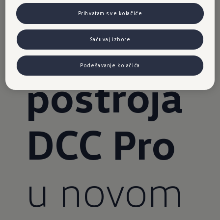
regulacij
Prihvatam sve kolačiće
a voznog
Sačuvaj izbore
Podešavanje kolačića
postroja
DCC Pro
u novom