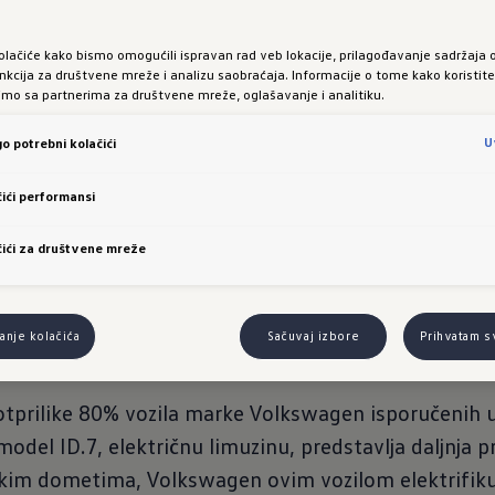
ogon povećava domet: prema početnoj internoj prognozi, ID.7
(neto) postizaće domete do približno 615 km
⁵
olačiće kako bismo omogućili ispravan rad veb lokacije, prilagođavanje sadržaja 
wagen cockpita: ID.7 debitovaće kao prvi Volkswagen sa hea
nkcija za društvene mreže i analizu saobraćaja. Informacije o tome kako koristit
limo sa partnerima za društvene mreže, oglašavanje i analitiku.
stvarnošću u okviru serijske opreme
i putovanja: nova sedišta sa kontrolom klimatizacije i funkci
U
o potrebni kolačići
uređaj sa interaktivnim pametnim otvorima za vazdu
ići performansi
koj: Volkswagen planira da proizvodi novi ID.7 za evropsko i s
nemačkoj fabrici za električna vozila u Emdenu.
ići za društvene mreže
nje kolačića
Sačuvaj izbore
Prihvatam s
otprilike 80% vozila marke Volkswagen isporučenih u
 model ID.7, električnu limuzinu, predstavlja daljnja 
likim dometima, Volkswagen ovim vozilom elektrifik