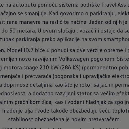
 na autoputu pomoću sistema podrške Travel Assist.
ačajno se smanjuje. Kad govorimo o parkiranju, elek
itirane manevre na različite načine. Jedan od njih j
do 50 metara. U ovom slučaju , vozač ili ostaje da se
tupak parkiranja preko aplikacije na svom smartpho
on.
Model ID.7 biće u ponudi sa dve verzije opreme i p
premljen novo razvijenim Volkswagen pogonom. Sistem
og motora snage 210 kW (286 KS) (permanentno pobu
njača i pretvarača (pogonska i upravljačka elektro
doprinose detaljima kao što je rotor sa jačim pe
podnosivost, a dodatno razvijeni stator sa većim ef
nim prečnikom žice, kao i vodeni hladnjak za spoljn
hlađenje ulja i vode takođe obezbeđuju veću toplot
stabilnost obezbeđena je novim pretvaračem.