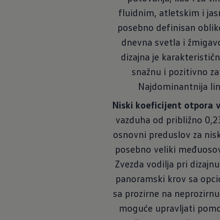
fluidnim, atletskim i ja
posebno definisan obli
dnevna svetla i žmigavc
dizajna je karakteristic
snažnu i pozitivno z
Najdominantnija lini
Niski koeficijent otpora
vazduha od približno 0,2
osnovni preduslov za nisk
posebno veliki međuosov
Zvezda vodilja pri dizajnu
panoramski krov sa opcio
sa prozirne na neprozirn
moguće upravljati pom