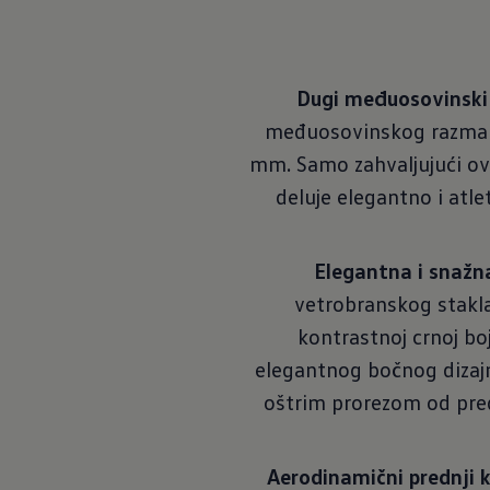
Dugi međuosovinski
međuosovinskog razmaka 
mm. Samo zahvaljujući ov
deluje elegantno i atle
Elegantna i snažna
vetrobranskog stakla 
kontrastnoj crnoj boj
elegantnog bočnog dizajna
oštrim prorezom od pred
Aerodinamični prednji k