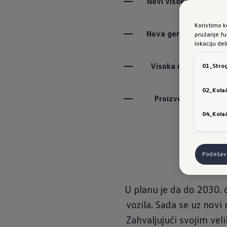
Novi visokoefikasni p
Koristimo k
Nova generacija Volks
pružanje fu
lokaciju de
Visoka nivo udobnost
01_Strog
02_Kolač
Proizvedeno u Nemač
04_Kolač
Podešava
U planu je da do 2030. 
vozila. Sada se uz novi
Zahvaljujući svojim ve