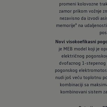
promeni kolovozne trake
zamor prikom vožnje zn
nezavisno da izvodi asis
memorije⁶ na udaljenosti 
pos
Novi visokoefikasni pog
je MEB model koji je o
električnog pogonsk
dvofaznog 1-stepenog me
pogonskog elektromotora 
nudi još veću toplotnu 
kombinaciji sa maksimal
kombinovani sistem za 