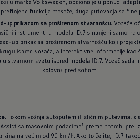
 vozilu marke Volkswagen, opciono je u ponudi adapt
 prefinjene funkcije masaže, duga putovanja se čine 
ad-up prikazom
sa proširenom stvarnošću.
Vozača oc
klasični instrumenti u modelu ID.7 smanjeni samo na
d-up prikaz sa proširenom stvarnošću koji projektuj
krugu ispred vozača, a interaktivne informacije kao š
 u stvarnom svetu ispred modela ID.7. Vozač sada mo
kolovoz pred sobom.
ke
. Tokom vožnje autoputem ili sličnim putevima, si
 Assist sa masovnim podacima⁷ prema potrebi preuzi
brzinama većim od 90 km/h. Ako to želite, ID.7 takođ