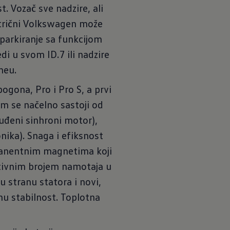
 Vozač sve nadzire, ali
trični Volkswagen može
e parkiranje sa funkcijom
di u svom ID.7 ili nadzire
neu.
ogona, Pro i Pro S, a prvi
 se načelno sastoji od
đeni sinhroni motor),
nika). Snaga i efiksnost
rmanentnim magnetima koji
ektivnim brojem namotaja u
u stranu statora i novi,
nu stabilnost. Toplotna