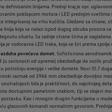
sno definisanim linijama. Prednji kraj je npr. uglavnom
kovanim poklopcem motora i LED prednjim svetlima
e integrisanoj na vrhu kućišta. Gledano sa strane, s
̌na linija koja se nalazi ispod dugog obruba prozora s
ategnutu siluetu. Sa zadnje strane širina je naglašen
ja je vodoravna LED traka, koja se širi prema spolja
 vazduha povećava domet.
Sofisticirana aerodinamik
3 (u zavisnosti od opreme) obezbeđuje da vozilo pruža
u potrošnju energije i velike domete. Novi ID.7 du
inski razmak od 2966 mm obezbeđuje dovoljno mesta 
 unutrašnjosti bila je praktičnost, do najsitnijeg deta
no dostupnim pametnim staklom, čiji se slojevi mo
u postavku. Kao i mnogim drugim funkcijama u mode
oću glasovnih komandi normalnim govorom. Prednja