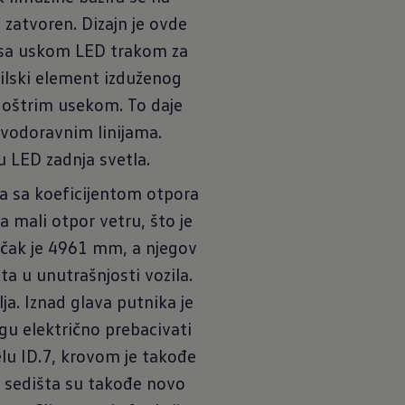
 zatvoren. Dizajn je ovde
 sa uskom LED trakom za
tilski element izduženog
a oštrim usekom. To daje
a vodoravnim linijama.
 u LED zadnja svetla.
a sa koeficijentom otpora
 mali otpor vetru, što je
gačak je 4961 mm, a njegov
u unutrašnjosti vozila.
lja. Iznad glava putnika je
gu električno prebacivati
lu ID.7, krovom je takođe
 sedišta su takođe novo