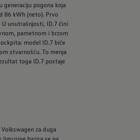
u generaciju pogona koja
od 86 kWh (neto). Prvo
U unutrašnjosti, ID.7 čini
itivnom, pametnom i brzom
cockpita: model ID.7 biće
enom stvarnošću. To menja
ezultat toga ID.7 postaje
̌ni Volkswagen za duga
k limuzine bazira se na