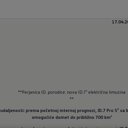
17.04.2
**Perjanica ID. porodice: nova ID.7¹ električna limuzina

**
 udaljenosti: prema početnoj internoj prognozi, ID.7 Pro S² sa
omogućiće domet do približno 700 km
⁴