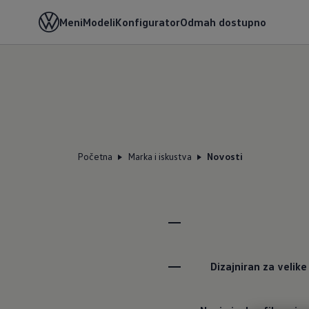
Meni
Modeli
Konfigurator
Odmah dostupno
Početna
Marka i iskustva
Novosti
Dizajniran za velike