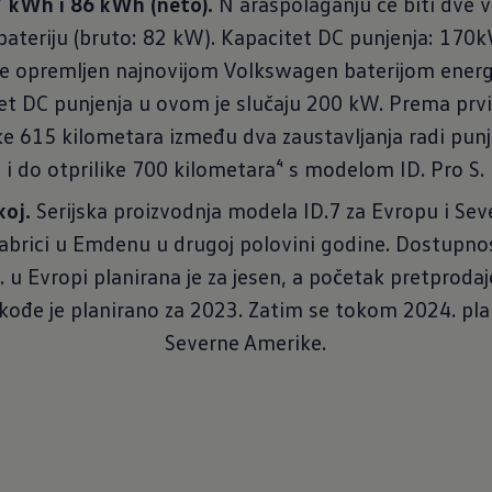
7 kWh i 86 kWh (neto).
N araspolaganju će biti dve ve
ateriju (bruto: 82 kW). Kapacitet DC punjenja: 170kW. 
iće opremljen najnovijom Volkswagen baterijom ener
tet DC punjenja u ovom je slučaju 200 kW. Prema pr
ilike 615 kilometara između dva zaustavljanja radi pu
i do otprilike 700 kilometara⁴ s modelom ID. Pro S.
koj.
Serijska proizvodnja modela ID.7 za Evropu i Sev
abrici u Emdenu u drugoj polovini godine. Dostupnos
u Evropi planirana je za jesen, a početak pretprodaje
akođe je planirano za 2023. Zatim se tokom 2024. plani
Severne Amerike.