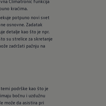
ivna Climatronic funkcija
puno kraćima.
̌ekuje potpuno novi svet
 one osnovne. Zadatak
e detalje kao što je npr.
to su strelice za skretanje
že zadržati pažnju na
stemi podrške kao što je
maju bočnu i uzdužnu
e može da asistira pri