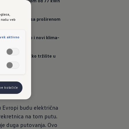
 Pro³ sa baterijom od 77 kWh 
oglasa,
d-up prikazom sa proširenom 
e našu veb
jom masaže kao i novi klima-
vek aktivno
h
evernoameričko tržište u 
ve kolačiće
 Evropi budu električna
prekretnica na tom putu.
uje duga putovanja. Ovo