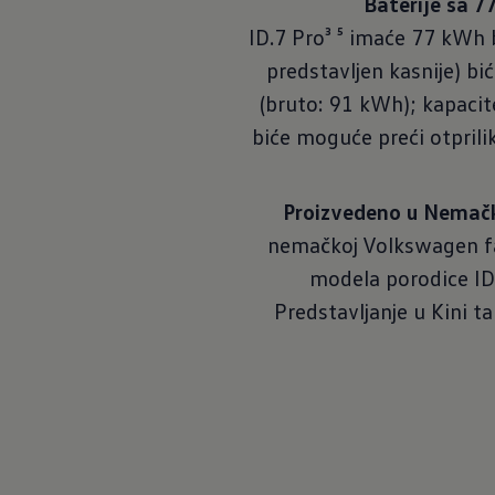
Baterije sa 7
ID.7 Pro³ ⁵ imaće 77 kWh b
predstavljen kasnije) b
(bruto: 91 kWh); kapaci
biće moguće preći otpr
Proizvedeno u Nemač
nemačkoj Volkswagen f
modela porodice ID. 
Predstavljanje u Kini t