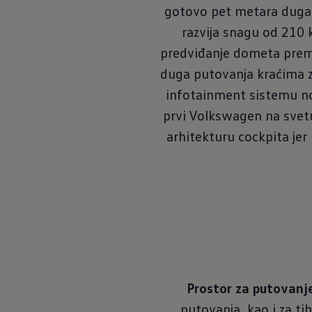
gotovo pet metara dugač
razvija snagu od 210 
predviđanje dometa prema 
duga putovanja kraćima z
infotainment sistemu nov
prvi Volkswagen na svetu
arhitekturu cockpita jer
Prostor za putovanje
putovanja, kao i za ti