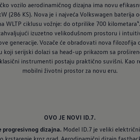
ko vozilo aerodinamičnog dizajna ima novu efikasn
kW (286 KS). Nova je i najveća Volkswagen baterija 
WLTP ciklusu vožnje: do otprilike 700 kilometara⁴. 
ahvaljujući izuzetno velikodušnom prostoru i intu
e generacije. Vozače će obradovati nova filozofija 
 koji serijski dolazi sa head-up prikazom sa prošir
 klasični instrumenti postaju praktično suvišni. Kao r
mobilni životni prostor za novu eru.
OVO JE NOVI ID.7.
 progresivnog dizajna.
Model ID.7 je veliki elektric
ho krstarenje kroz grad. Aerodinamični dizajn fastbac