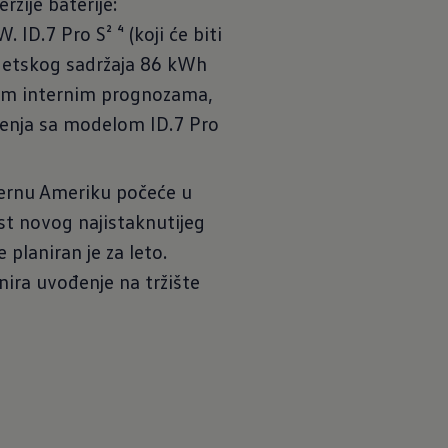
rzije baterije:
ID.7 Pro S² ⁴ (koji će biti
getskog sadržaja 86 kWh
vim internim prognozama,
njenja sa modelom ID.7 Pro
ernu Ameriku počeće u
t novog najistaknutijeg
 planiran je za leto.
ra uvođenje na tržište