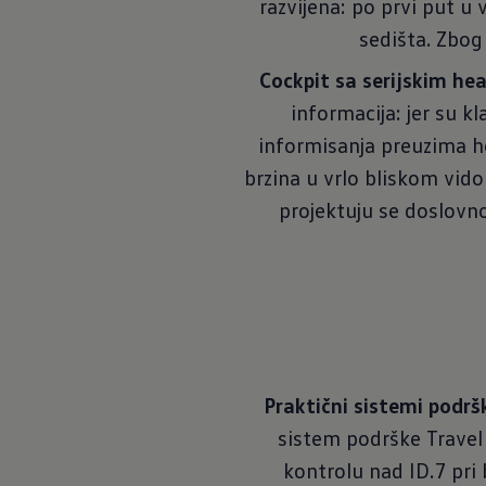
razvijena: po prvi put u
sedišta. Zbog
Cockpit sa serijskim he
informacija: jer su 
informisanja preuzima hea
brzina u vrlo bliskom vido
projektuju se doslovno
Praktični sistemi podrš
sistem podrške Travel
kontrolu nad ID.7 pri 