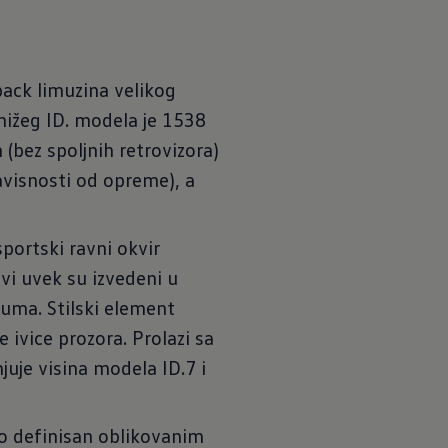
ack limuzina velikog
ižeg ID. modela je 1538
(bez spoljnih retrovizora)
zavisnosti od opreme), a
portski ravni okvir
ovi uvek su izvedeni u
ijuma. Stilski element
e ivice prozora. Prolazi sa
juje visina modela ID.7 i
o definisan oblikovanim