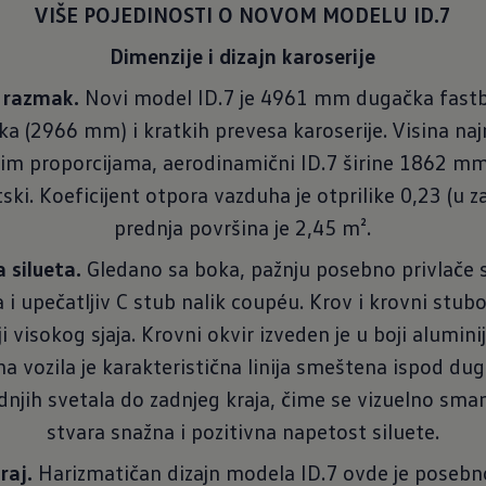
VIŠE POJEDINOSTI O NOVOM MODELU ID.7
Dimenzije i dizajn karoserije
 razmak.
Novi model ID.7 je 4961 mm dugačka fastb
(2966 mm) i kratkih prevesa karoserije. Visina najn
im proporcijama, aerodinamični ID.7 širine 1862 mm 
tski. Koeficijent otpora vazduha je otprilike 0,23 (u 
prednja površina je 2,45 m².
 silueta.
Gledano sa boka, pažnju posebno privlače s
i upečatljiv C stub nalik coupéu. Krov i krovni stub
i visokog sjaja. Krovni okvir izveden je u boji alumin
 vozila je karakteristična linija smeštena ispod dug
njih svetala do zadnjeg kraja, čime se vizuelno sman
stvara snažna i pozitivna napetost siluete.
raj.
Harizmatičan dizajn modela ID.7 ovde je posebn