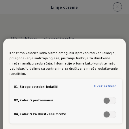
Linije opreme
ID.3 Neo. Tri varijante.
ID.3 Neo linije
Koristimo kolačiće kako bismo omogućili ispravan rad veb lokacije,
prilagođavanje sadržaja oglasa, pružanje funkcija za društvene
opreme na prvi
mreže i analizu saobraćaja. Informacije o tome kako koristite našu
veb lokaciju delimo sa partnerima za društvene mreže, oglašavanje
pogled
i analitiku.
Uvek aktivno
01_Strogo potrebni kolačići
Otkrijte šta razlikuje ID.3 Neo linije opreme i
02_Kolačići performansi
pronađite svog ličnog favorita.
04_Kolačići za društvene mreže