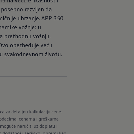
a na veću efikasnost i
 posebno razvijen da
čnije ubrzanje. APP 350
namike vožnje: u
a prethodnu vožnju.
 Ovo obezbeđuje veću
 u svakodnevnom životu.
 za detaljnu kalkulaciju cene.
podacima, cenama i greškama
moguće naručiti uz doplatu i
o dodatnoj i serijskoj opremi kao