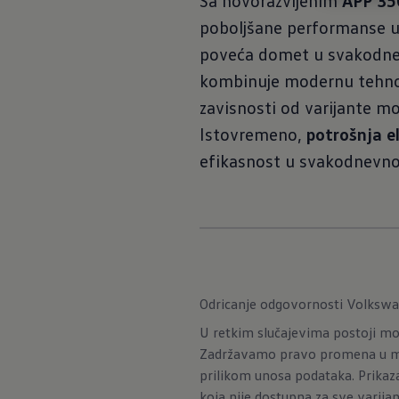
Sa novorazvijenim
APP 35
poboljšane performanse u
poveća domet u svakodnev
kombinuje modernu tehnol
zavisnosti od varijante 
Istovremeno,
potrošnja e
efikasnost u svakodnevno
Odricanje odgovornosti Volksw
U retkim slučajevima postoji mog
Zadržavamo pravo promena u mo
prilikom unosa podataka. Prikaz
koja nije dostupna za sve varija