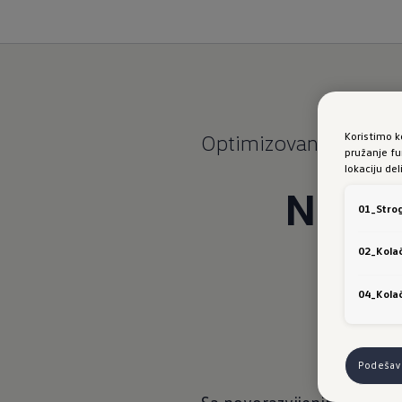
Koristimo k
Optimizovane perfor
pružanje fu
lokaciju de
Novi 
01_Strog
02_Kolač
04_Kolač
Podešava