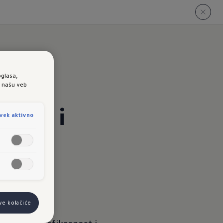
oglasa,
e našu veb
žnje i
vek aktivno
ve kolačiće