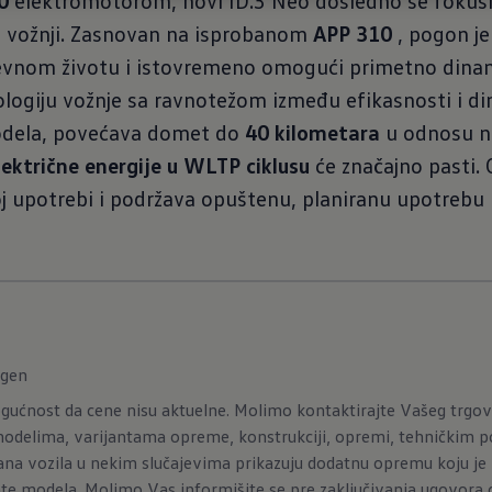
0
elektromotorom, novi ID.3 Neo dosledno se fokusir
 vožnji. Zasnovan na isprobanom
APP 310
, pogon je
nom životu i istovremeno omogući primetno dinami
ogiju vožnje sa ravnotežom između efikasnosti i di
modela, povećava domet do
40 kilometara
u odnosu n
lektrične energije u WLTP ciklusu
će značajno pasti.
j upotrebi i podržava opuštenu, planiranu upotrebu
agen
ućnost da cene nisu aktuelne. Molimo kontaktirajte Vašeg trgovca
delima, varijantama opreme, konstrukciji, opremi, tehničkim 
ana vozila u nekim slučajevima prikazuju dodatnu opremu koju je 
nte modela. Molimo Vas informišite se pre zaključivanja ugovora 