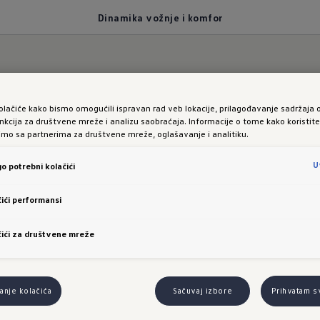
Dinamika vožnje i komfor
olačiće kako bismo omogućili ispravan rad veb lokacije, prilagođavanje sadržaja 
manse.
nkcija za društvene mreže i analizu saobraćaja. Informacije o tome kako koristit
limo sa partnerima za društvene mreže, oglašavanje i analitiku.
ID.3 Neo: Dinamika vo
U
o potrebni kolačići
udobnost
ići performansi
ići za društvene mreže
nje kolačića
Sačuvaj izbore
Prihvatam s